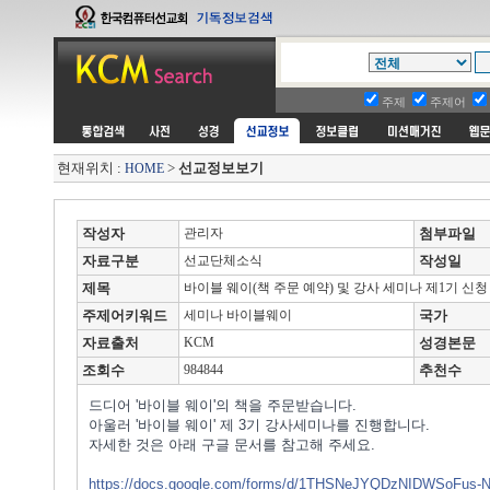
주제
주제어
현재위치 :
>
선교정보보기
HOME
작성자
관리자
첨부파일
자료구분
선교단체소식
작성일
제목
바이블 웨이(책 주문 예약) 및 강사 세미나 제1기 신청
주제어키워드
세미나 바이블웨이
국가
자료출처
KCM
성경본문
조회수
984844
추천수
드디어 '바이블 웨이'의 책을 주문받습니다.
아울러 '바이블 웨이' 제 3기 강사세미나를 진행합니다.
자세한 것은 아래 구글 문서를 참고해 주세요.
https://docs.google.com/forms/d/1THSNeJYQDzNIDWSoFus-