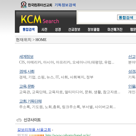
현재위치
>
HOME
세계정보
선교
,
,
,
,
,
...
CIS
아메리카
아시아
아프리카
오세아니아,태평양
유럽
분야
경제, 사회
성경,
,
,
,
,
,
경제
기업, 쇼핑
뉴스, IT
사회
사회복지
정부
기독
교육, 문화
인물
,
,
,
,
,
...
교육관
교육단체
교육자료
멀티미디어
문화, 생활
참고자료
개인
교회, 기독단체
,
,
,
,
,
...
주소록
기도원
노회,총회
링크주소록
부서별
사이버교회