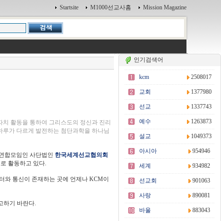
Startsite
M1000선교사홈
Mission Magazine
인기검색어
kcm
2508017
교회
1377980
선교
1337743
예수
1263873
자치 활동을 통하여 그리스도의 정신과 진리
 하루가 다르게 발전하는 첨단과학을 하나님
설교
1049373
아시아
954946
 연합모임인 사단법인
한국세계선교협의회
로 활동하고 있다.
세계
934982
컴퓨터와 통신이 존재하는 곳에 언제나 KCM이
선교회
901063
사랑
890081
고하기 바란다.
바울
883043