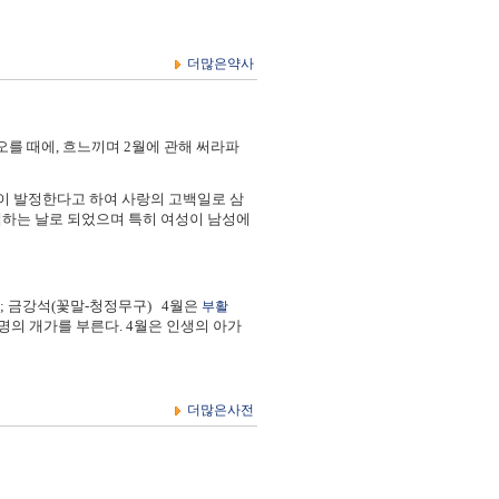
더많은약사
오를 때에, 흐느끼며 2월에 관해 써라파
이 발정한다고 하여 사랑의 고백일로 삼
백하는 날로 되었으며 특히 여성이 남성에
 탄생석; 금강석(꽃말-청정무구) 4월은
부활
명의 개가를 부른다. 4월은 인생의 아가
더많은사전