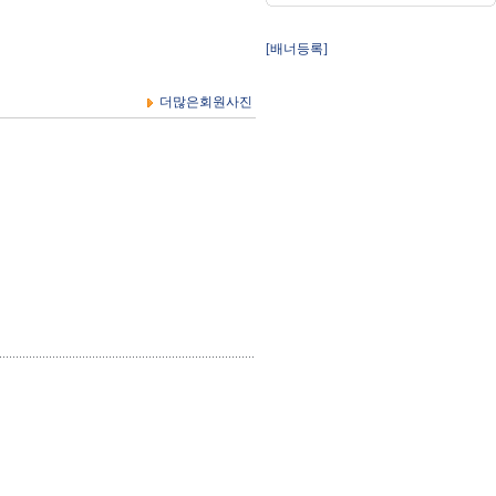
[배너등록]
더많은회원사진