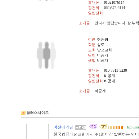
휴대폰
01021076114
집전화
062)372-6114
일반전화
소개글
만나서 방갑습니다. 잘 부
이름
허관형
직분
성도
교회
남포교회
단체
비공개
생일
비공개
휴대폰
010-7313-3230
집전화
비공개
일반전화
비공개
소개글
비공개
플러스사이트
미션매거진
http://
한국컴퓨터선교회에서 주1회이상 발행하는 인터