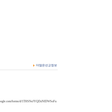
더많은선교정보
m/forms/d/1THSNeJYQDzNIDWSoFu