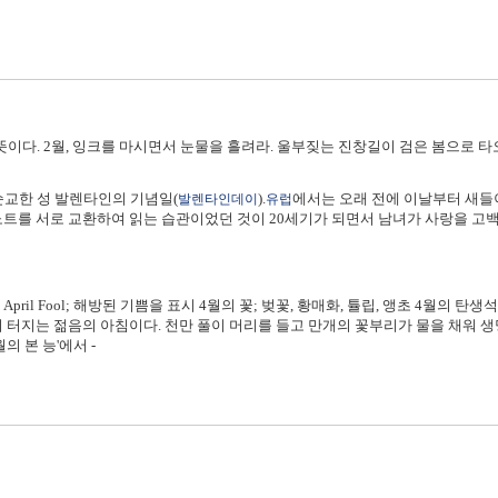
 뜻이다. 2월, 잉크를 마시면서 눈물을 흘려라. 울부짖는 진창길이 검은 봄으로 타
순교한 성 발렌타인의 기념일(
).
에서는 오래 전에 이날부터 새들
발렌타인데이
유럽
노트를 서로 교환하여 읽는 습관이었던 것이 20세기가 되면서 남녀가 사랑을 고
비) April Fool; 해방된 기쁨을 표시 4월의 꽃; 벚꽃, 황매화, 튤립, 앵초 4월의
 터지는 젊음의 아침이다. 천만 풀이 머리를 들고 만개의 꽃부리가 물을 채워 생
의 본 능'에서 -