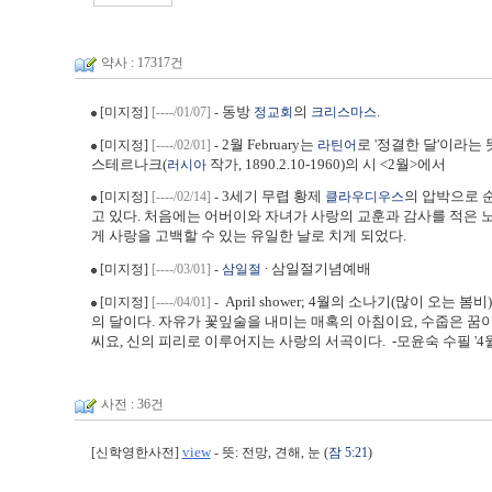
약사 : 17317건
동방
의
.
[미지정]
[----/01/07]
-
정교회
크리스마스
2월 February는
로 '정결한 달'이라는
[미지정]
[----/02/01]
-
라틴어
스테르나크(
작가, 1890.2.10-1960)의 시 <2월>에서
러시아
3세기 무렵 황제
의 압박으로 
[미지정]
[----/02/14]
-
클라우디우스
고 있다. 처음에는 어버이와 자녀가 사랑의 교훈과 감사를 적은 
게 사랑을 고백할 수 있는 유일한 날로 치게 되었다.
∙ 삼일절기념예배
[미지정]
[----/03/01]
-
삼일절
April shower; 4월의 소나기(많이 오는 봄
[미지정]
[----/04/01]
-
의 달이다. 자유가 꽃잎술을 내미는 매혹의 아침이요, 수줍은 꿈이
씨요, 신의 피리로 이루어지는 사랑의 서곡이다. -모윤숙 수필 '4월
사전 : 36건
view
[신학영한사전]
- 뜻: 전망, 견해, 눈 (
잠 5:21
)