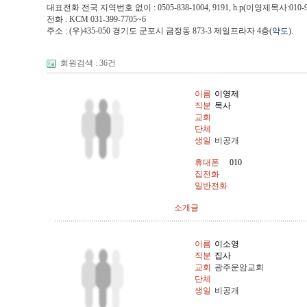
대표전화 전국 지역번호 없이 : 0505-838-1004, 9191, h.p(이영제목사:010-95
전화 : KCM 031-399-7705~6
주소 : (우)435-050 경기도 군포시 금정동 873-3 제일프라자 4층(
약도
).
회원검색 : 36건
이름
이영제
직분
목사
교회
단체
생일
비공개
휴대폰
010
집전화
일반전화
소개글
이름
이소영
직분
집사
교회
광주운암교회
단체
생일
비공개