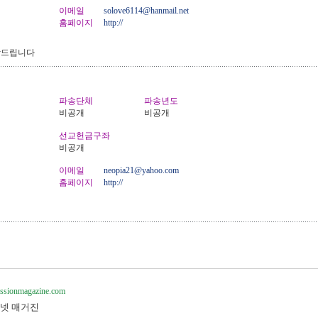
이메일
solove6114@hanmail.net
홈페이지
http://
탁드립니다
파송단체
파송년도
비공개
비공개
선교헌금구좌
비공개
이메일
neopia21@yahoo.com
홈페이지
http://
missionmagazine.com
넷 매거진