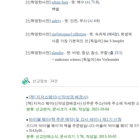
white hair
[신학영한사전]
- 뜻: 백수 (
시 71:8
),
백발
safety
[신학영한사전]
- 뜻: 안전, 무사 (
시 4:8
)
sin[trespass] offering
[신학영한사전]
- 뜻: 속죄제 (
레4장
), 희생제
사중 가장 기본적인 것 [독일어] das S hnopfer
slander
[신학영한사전]
- 뜻: 비방, 중상, 참소, 무함 (
출 23:1
)
= malicious witness [독일어] der Verleumder
선교정보 : 24건
[책] 지저스웨이(신약성경 배경사)
[책] 지저스 웨이(신약성경배경사) 선주문 주소(아래 주소에 자세한 소개가 있습니
분류: 선교편지, 문서크기: 4.0K, 작성일: 2021-10-04
바이블 웨이(책 주문 예약) 및 강사 세미나 제1기 신청
드디어 '바이블 웨이'의 책을 주문받습니다.아울러 '바이블 웨이' 제 3기 강사세
s-NASyI6 ...
분류: 선교단체소식, 문서크기: 3.7K, 작성일: 2013-10-03