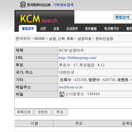
현재위치
>
>
>
>
HOME
성경, 신학, 목회
성경자료
온라인성경
제목
KCM 성경타자
URL
http://bibletyping.com/
투표
투표수 : 17, 투표평균 : 8.12
국가, 주소
대한민국
기타
조회수
: 435359,
방문수
: 626750,
코멘트
: 
메일주소
lee@kcm.co.kr
() 다운로드 : 138434
파일
이름
투표
등록