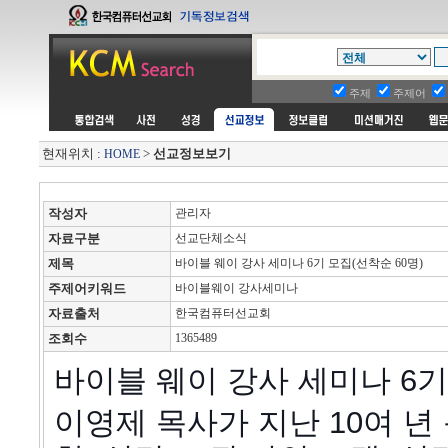
주제
주제어
현재위치 :
>
선교정보보기
HOME
작성자
관리자
자료구분
선교단체소식
제목
바이블 웨이 강사 세미나 6기 모집(선착순 60명)
주제어키워드
바이블웨이 강사세미나
자료출처
한국컴퓨터선교회
조회수
1365489
바이블 웨이 강사 세미나 6기
이영제 목사가 지난 10여 년