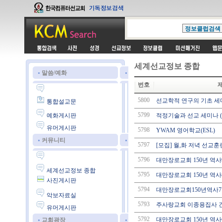
세계선교정보 종합
말씀/예화
번호
5800
선교학적 연구의 기초 세
통합설교문
5799
예화게시판
적정기술과 선교 세미나 
유머게시판
5798
YWAM 영어학교(ESL)
커뮤니티
5797
[모집] 월,화 저녁 선교훈련학
5796
대만장로교회 150년 역사
세계선교정보 종합
5795
대만장로교회 150년 역사
사진게시판
5794
대만장로교회150년역사7
악보자료실
5793
주사랑교회 이종용집사 긴급
유머게시판
5792
대만장로교회 150년 역사
교회광장