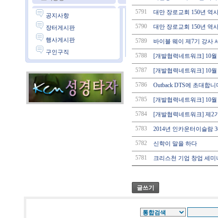
5791
대만 장로교회 150년 역사
공지사항
5790
대만 장로교회 150년 역사 
장터게시판
행사게시판
5789
바이블 웨이 제7기 강사
구인구직
5788
[개발협력네트워크] 10월 
5787
[개발협력네트워크] 10월 CoDe 
5786
Outback DTS에 초대합니
5785
[개발협력네트워크] 10월 Co
5784
[개발협력네트워크] 제2기
5783
2014년 인카운터이슬람 3
5782
신학이 말을 하다
5781
크리스천 기업 창업 세미나