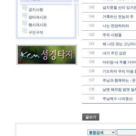
145
넘지못할 산이 있거
공지사항
144
거룩하신 전능의 주
장터게시판
행사게시판
143
나는 찬양하리라
구인구직
142
주의 사랑을
141
왜 나만 겪는 고난이냐
140
내가 주인 삼은
139
아리랑-내 주를 가까
138
기도하자 우리 마음
137
주님과 함께하는 - 온
136
낮엔 해처럼 밤엔 달
135
주님예수 나의동산