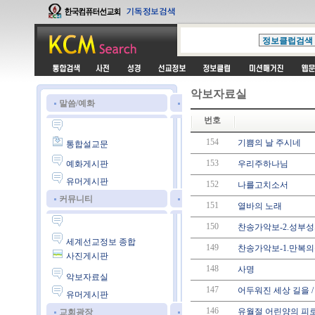
악보자료실
말씀/예화
번호
154
기쁨의 날 주시네
통합설교문
153
예화게시판
우리주하나님
유머게시판
152
나를고치소서
커뮤니티
151
열바의 노래
150
찬송가악보-2.성부
세계선교정보 종합
149
찬송가악보-1.만복
사진게시판
148
사명
악보자료실
147
어두워진 세상 길을 
유머게시판
146
유월절 어린양의 피로
교회광장