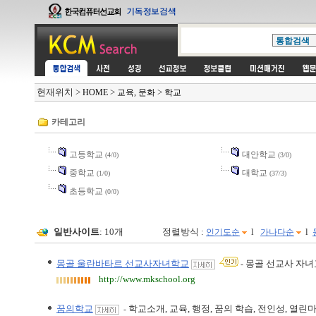
현재위치
>
>
>
HOME
교육, 문화
학교
카테고리
고등학교
대안학교
(4/0)
(3/0)
중학교
대학교
(1/0)
(37/3)
초등학교
(0/0)
일반사이트
: 10개
정렬방식 :
l
l
인기도순
가나다순
몽골 울란바타르 선교사자녀학교
몽골 선교사 자녀교
-
http://www.mkschool.org
꿈의학교
학교소개, 교육, 행정, 꿈의 학습, 전인성, 열린
-