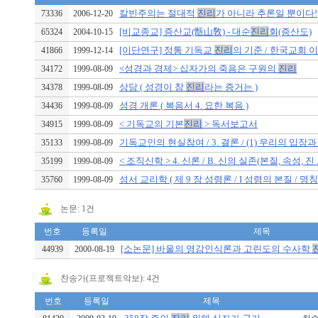
칼빈주의는 절대적
진리
가 아니라 추론일 뿐이다!
73336
2006-12-20
[비교종교] 증산교(甑山敎) - 대순
진리
회(증산도)
65324
2004-10-15
[이단연구] 정통 기독교
진리
의 기준 / 한국교회 이단
41866
1999-12-14
<성경과 경제> 십자가의 죽음은 구원의
진리
34172
1999-08-09
상담 ( 성경이 참
진리
라는 증거는 )
34378
1999-08-09
성경 개론 ( 복음서 4. 요한 복음 )
34436
1999-08-09
< 기독교의 기본
진리
> 독서보고서
34915
1999-08-09
기독교인의 현실참여 / 3. 결론 / (1) 우리의 입장과 .
35133
1999-08-09
< 조직신학 > 4. 신론 / B. 신의 실존(본질, 속성, 진 ..
35199
1999-08-09
성서 교리학 ( 제 9 장 성령론 / I 성령의 본질 / 명칭 .
35760
1999-08-09
논문: 1건
번호
등록일
제목
[소논문] 바울의 영감인식론과 고린도의 수사학
44939
2000-08-19
찬송가(프로젝트악보): 4건
번호
등록일
제목