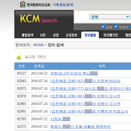
제목
주제어
현재위치 :
>
진리 검색
HOME
설교문: 206건
번호
등록일
제목
무화과나무 비유의 핵심
진리
83227
2012-04-23
[요한복음 강해] (45)
진리
가 자유케 하리라
82943
2010-07-24
[요한복음 강해] (77) 길이요
진리
요 생명이신 예
82975
2010-07-24
[요한복음 강해] (80)
진리
의 성령이 오시면
82978
2010-07-24
[요한복음 강해] (87)
진리
의 성령이 오시면
82985
2010-07-24
[요한복음 강해] (93)
진리
로 거룩하게 하옵소서
82991
2010-07-24
사랑과
진리
82795
2010-07-22
복음이
진리
인 것을 생활로 증명하라
82575
2010-07-22