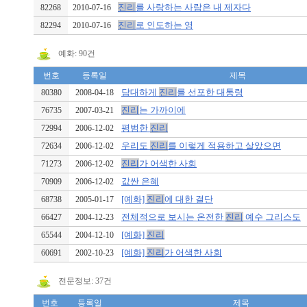
진리
를 사랑하는 사람은 내 제자다
82268
2010-07-16
진리
로 인도하는 영
82294
2010-07-16
예화: 90건
번호
등록일
제목
담대하게
진리
를 선포한 대통령
80380
2008-04-18
진리
는 가까이에
76735
2007-03-21
평범한
진리
72994
2006-12-02
우리도
진리
를 이렇게 적용하고 살았으면
72634
2006-12-02
진리
가 어색한 사회
71273
2006-12-02
값싼 은혜
70909
2006-12-02
[예화]
진리
에 대한 결단
68738
2005-01-17
전체적으로 보시는 온전한
진리
예수 그리스도
66427
2004-12-23
[예화]
진리
65544
2004-12-10
[예화]
진리
가 어색한 사회
60691
2002-10-23
전문정보: 37건
번호
등록일
제목