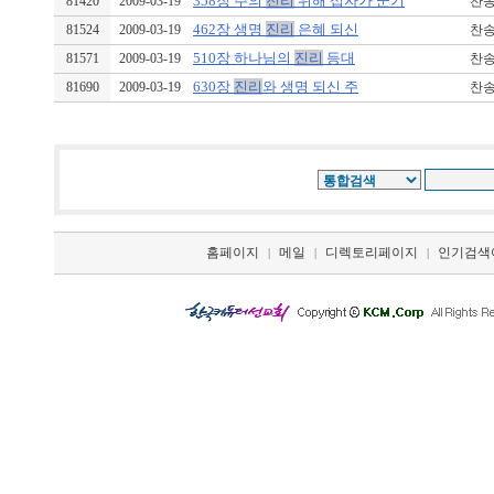
358장 주의
진리
위해 십자가 군기
81420
2009-03-19
찬송가
462장 생명
진리
은혜 되신
81524
2009-03-19
찬송가
510장 하나님의
진리
등대
81571
2009-03-19
찬송가
630장
진리
와 생명 되신 주
81690
2009-03-19
찬송가
홈페이지
메일
디렉토리페이지
인기검색
|
|
|