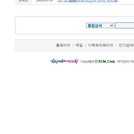
367장
인내
하게 하소서 주여 우리를
81429
2009-03-19
홈페이지
메일
디렉토리페이지
인기검색
|
|
|