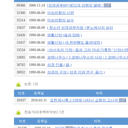
[성경공부60] 제52과 성령의 열매 /
인내
69366
2006-11-24
아브라함의 시련
35300
1999-08-09
아브라함의 실수
35314
1999-08-09
( 청소년 성경공부자료 ) 분노에서의 승리
35637
1999-08-09
생활신앙 (술과 담배 )
33426
1999-08-06
생활신앙 ( 네 왼편뺨도 돌려대며 )
33437
1999-08-06
<성서속의 가정> 욥과 그의 아내/가혹한 "신앙시련"인
33534
1999-08-06
코메니우스 ( 3 코메니우스의 사상 / 2 코메니우스의 
33695
1999-08-06
성경 인물 ( 욥 )
30765
1999-08-04
성경의 구성 ( 성경 각권 연구, 욥기 )
30932
1999-08-04
논문: 1건
번호
등록일
제목
요한계시록 2-3장에 나타난 교회의 고난과
인내
81937
2010-03-31
찬송가(프로젝트악보): 1건
번호
등록일
제목