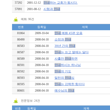
인내
하는 교회가 됩시다.
57292
2001-12-12
시험과
인내
57091
2001-08-12
예화: 96건
번호
등록일
제목
인내
예화 45편 모음
81864
2009-10-04
소망과
인내
80490
2008-04-18
39년 간의
인내
80583
2008-04-18
인내
는 쓰고 열매는 달다
80587
2008-04-18
사흘만
인내
하면
80589
2008-04-18
인내
하시는 하나님
80591
2008-04-18
인내
의 기도
80592
2008-04-18
밀턴의
인내
심
80593
2008-04-18
인내
는 강력한 힘이다
80595
2008-04-18
예수님의
인내
80601
2008-04-18
전문정보: 24건
번호
등록일
제목