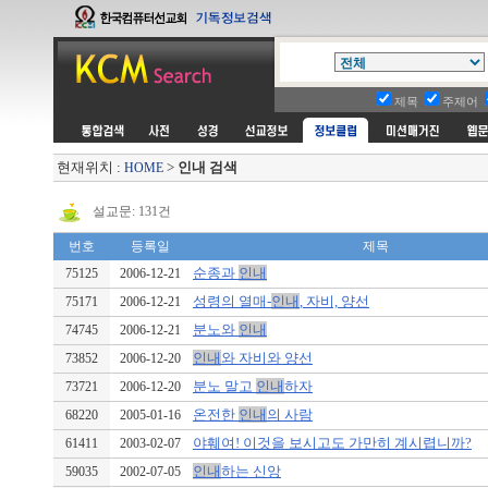
제목
주제어
현재위치 :
>
인내 검색
HOME
설교문: 131건
번호
등록일
제목
순종과
인내
75125
2006-12-21
성령의 열매-
인내
, 자비, 양선
75171
2006-12-21
분노와
인내
74745
2006-12-21
인내
와 자비와 양선
73852
2006-12-20
분노 말고
인내
하자
73721
2006-12-20
온전한
인내
의 사람
68220
2005-01-16
야훼여! 이것을 보시고도 가만히 계시렵니까?
61411
2003-02-07
인내
하는 신앙
59035
2002-07-05