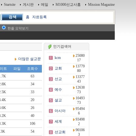
Startsite
게시판
메일
M1000선교사홈
Mission Magazine
홈
자료등록
한줄 요약보기
인기검색어
25080
kcm
더많은 설교문
17
13779
교회
이트
파일
조회수
80
1.7K
63
13377
선교
43
2.8K
34
12638
예수
2.5K
33
73
10493
4.4K
20
설교
73
4.6K
26
95494
아시아
6
4.2K
40
93498
세계
3.3K
106
2
90106
.3K
54
선교회
3