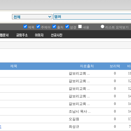
제목
주제어
출처
성경
내용
리스트 요약보기
제목
자료출처
보리떡
바
갈보리교회 ...
0
1
갈보리교회 ...
0
1
갈보리교회 ...
0
1
갈보리교회 ...
0
1
갈보리교회 ...
0
1
조남시 목사 ...
0
1
오길원
0
1
고
최성규
0
7