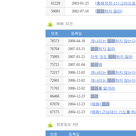
[홍해작전-11] 그러므
61229
2003-01-23
[
염려
하지 말라]
59091
2002-07-10
예화: 42건
번호
등록일
개나리는
염려
하지 않는다
78573
2008-04-18
염려
하지 말라
76704
2007-03-21
아무 것도
염려
하지 말라
75993
2007-01-22
염려
병
75721
2007-01-04
개나리는
염려
하지 않는다
72217
2006-12-02
개나리는
염려
하지 않는다
72601
2006-12-02
염려
를 맡겨라
71761
2006-12-02
염려
66466
2004-12-23
[예화]
염려
67070
2004-12-23
[예화] 근심대신 기도를 
67175
2004-12-23
전문정보: 8건
번호
등록일