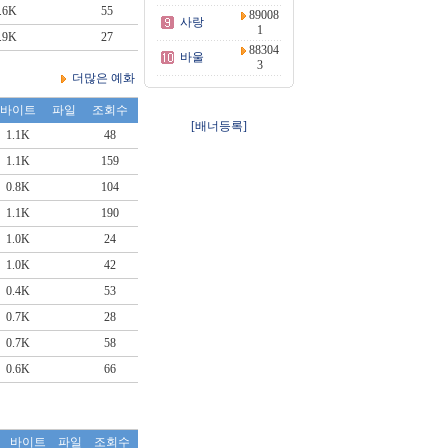
.6K
55
89008
사랑
1
.9K
27
88304
바울
3
더많은 예화
바이트
파일
조회수
[배너등록]
1.1K
48
1.1K
159
0.8K
104
1.1K
190
1.0K
24
1.0K
42
0.4K
53
0.7K
28
0.7K
58
0.6K
66
바이트
파일
조회수