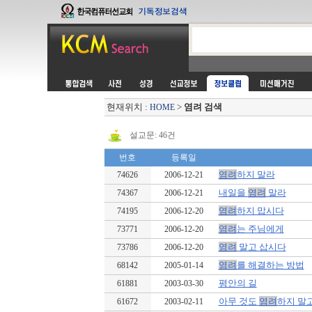
현재위치 :
>
염려 검색
HOME
설교문: 46건
번호
등록일
염려
하지 말라
74626
2006-12-21
내일을
염려
말라
74367
2006-12-21
염려
하지 맙시다
74195
2006-12-20
염려
는 주님에게
73771
2006-12-20
염려
말고 삽시다
73786
2006-12-20
염려
를 해결하는 방법
68142
2005-01-14
평안의 길
61881
2003-03-30
아무 것도
염려
하지 말
61672
2003-02-11