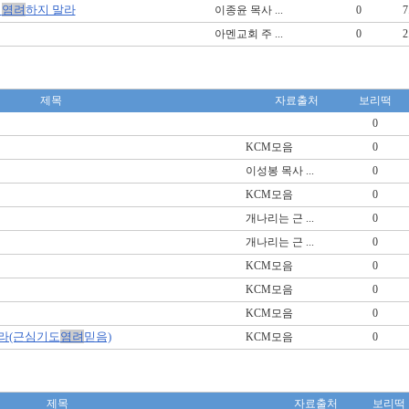
로
염려
하지 말라
이종윤 목사 ...
0
7
아멘교회 주 ...
0
2
제목
자료출처
보리떡
0
KCM모음
0
이성봉 목사 ...
0
KCM모음
0
개나리는 근 ...
0
개나리는 근 ...
0
KCM모음
0
KCM모음
0
KCM모음
0
하라(근심기도
염려
믿음)
KCM모음
0
제목
자료출처
보리떡