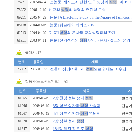
[소논문] 제자도에 관한 연구 성경과
성령
- 마 19:13
76751
2007-04-04
선교와
성령
의 능력의 연관성 고찰
73252
2006-12-19
[논문] A Diaclonic Study on the Nature of Full Gos ..
69231
2005-04-29
[논문] 웨슬레와 카리스마타
65178
2004-09-16
[논문]
성령
의 은사와 교회성장과의 관계
62543
2004-04-29
[논문] 신약성경의
성령
사역과 은사 / 설교의 정의
61931
2003-04-11
플래시: 1건
번호
등록일
제목
[전돌이 성경여행 3-1]
성령
으로 잉태된 예수님
76082
2007-01-22
찬송가(프로젝트악보): 13건
번호
등록일
제목
자
2장 찬양 성부 성자
성령
81065
2009-03-19
찬송가, 
3장 성부 성자와
성령
찬송과
81066
2009-03-19
찬송가, 
4장 성부 성자와
성령
영원히
81067
2009-03-19
찬송가, 
7장 성부 성자
성령
81070
2009-03-19
찬송가, 
184장 불길 같은 주
성령
81247
2009-03-19
찬송가, 