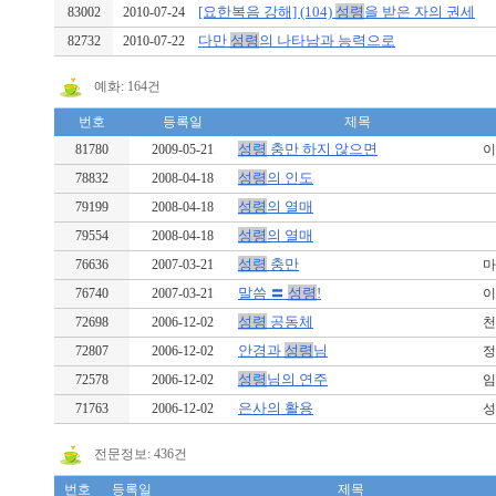
[요한복음 강해] (104)
성령
을 받은 자의 권세
83002
2010-07-24
다만
성령
의 나타남과 능력으로
82732
2010-07-22
예화: 164건
번호
등록일
제목
성령
충만 하지 않으면
81780
2009-05-21
이
성령
의 인도
78832
2008-04-18
성령
의 열매
79199
2008-04-18
성령
의 열매
79554
2008-04-18
성령
충만
76636
2007-03-21
마
말씀 〓
성령
!
76740
2007-03-21
이
성령
공동체
72698
2006-12-02
천
안경과
성령
님
72807
2006-12-02
정
성령
님의 연주
72578
2006-12-02
임
은사의 활용
71763
2006-12-02
성령
전문정보: 436건
번호
등록일
제목