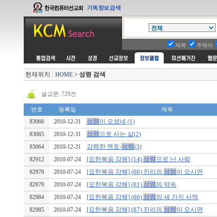
제목
주제어
현재위치 :
>
성령 검색
HOME
설교문: 729건
번호
등록일
제목
성령
이 오셨네 (1)
83066
2010-12-31
성령
으로 사는 삶(2)
83065
2010-12-31
강력한 멘토-
성령
(3)
83064
2010-12-31
[요한복음 강해] (14)
성령
으로 난 사람
82912
2010-07-24
[요한복음 강해] (80) 진리의
성령
이 오시면
82978
2010-07-24
[요한복음 강해] (81)
성령
의 약속
82979
2010-07-24
[요한복음 강해] (86)
성령
의 세 가지 사역
82984
2010-07-24
[요한복음 강해] (87) 진리의
성령
이 오시면
82985
2010-07-24