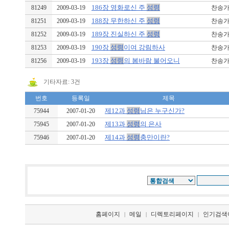
186장 영화로신 주
성령
81249
2009-03-19
찬송가, 
188장 무한하신 주
성령
81251
2009-03-19
찬송가, 
189장 진실하신 주
성령
81252
2009-03-19
찬송가, 
190장
성령
이여 강림하사
81253
2009-03-19
찬송가, 
193장
성령
의 봄바람 불어오니
81256
2009-03-19
찬송가, 
기타자료: 3건
번호
등록일
제목
제12과
성령
님은 누구신가?
75944
2007-01-20
제13과
성령
의 은사
75945
2007-01-20
제14과
성령
충만이란?
75946
2007-01-20
홈페이지
메일
디렉토리페이지
인기검색
|
|
|