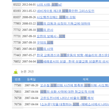
나의 사랑,
성령
님!
83222
2012-04-01
네비게이토 제2권
성령
충만한 그리스도인
83193
2011-05-12
사도행전강해2:
성령
의 강림
81037
2008-09-26
성령
의 감동과 심장의 기독교에 대하여
77993
2008-03-22
성령
의 은사
77732
2007-09-10
요한의 보혜사 -
성령
77731
2007-09-10
구약의
성령
77730
2007-09-10
성령
의 사역
77485
2007-06-03
한국 교회갱신과
성령
운동의 방향 -웨슬리의 갱신운동 
77443
2007-05-27
성령
세례로서의 성결 : 한국 성결교회 성결론의 성서적 
76852
2007-04-04
논문: 26건
번호
등록일
제목
오순절
성령
강림 사건에 함축된
성령
이해 -사도행전 
77581
2007-06-20
성령
의 성화 사역에 대한 청교도적 이해
76811
2007-04-04
고린도전서에 나타난 바울의
성령
해석
76758
2007-04-04
[소논문] 악을 대항하는
성령
- 에베소서에서 나타나는
76756
2007-04-04