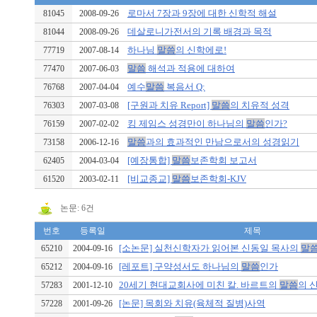
로마서 7장과 9장에 대한 신학적 해설
81045
2008-09-26
데살로니가전서의 기록 배경과 목적
81044
2008-09-26
하나님
말씀
의 신학에로!
77719
2007-08-14
말씀
해석과 적용에 대하여
77470
2007-06-03
예수
말씀
복음서 Q:
76768
2007-04-04
[구원과 치유 Report]
말씀
의 치유적 성격
76303
2007-03-08
킹 제임스 성경만이 하나님의
말씀
인가?
76159
2007-02-02
말씀
과의 효과적인 만남으로서의 성경읽기
73158
2006-12-16
[예장통합]
말씀
보존학회 보고서
62405
2004-03-04
[비교종교]
말씀
보존학회-KJV
61520
2003-02-11
논문: 6건
번호
등록일
제목
[소논문] 실천신학자가 읽어본 신동일 목사의
말
65210
2004-09-16
[레포트] 구약성서도 하나님의
말씀
인가
65212
2004-09-16
20세기 현대교회사에 미친 칼. 바르트의
말씀
의 
57283
2001-12-10
[논문] 목회와 치유(육체적 질병)사역
57228
2001-09-26