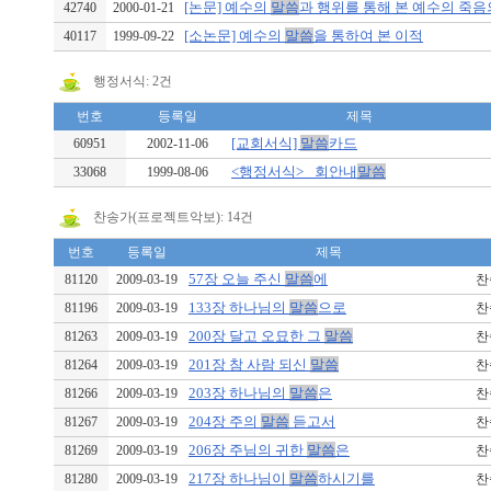
[논문] 예수의
말씀
과 행위를 통해 본 예수의 죽음의 
42740
2000-01-21
[소논문] 예수의
말씀
을 통하여 본 이적
40117
1999-09-22
행정서식: 2건
번호
등록일
제목
[교회서식]
말씀
카드
60951
2002-11-06
<행정서식> _회안내
말씀
33068
1999-08-06
찬송가(프로젝트악보): 14건
번호
등록일
제목
57장 오늘 주신
말씀
에
81120
2009-03-19
찬송
133장 하나님의
말씀
으로
81196
2009-03-19
찬송
200장 달고 오묘한 그
말씀
81263
2009-03-19
찬송
201장 참 사람 되신
말씀
81264
2009-03-19
찬송
203장 하나님의
말씀
은
81266
2009-03-19
찬송
204장 주의
말씀
듣고서
81267
2009-03-19
찬송
206장 주님의 귀한
말씀
은
81269
2009-03-19
찬송
217장 하나님이
말씀
하시기를
81280
2009-03-19
찬송