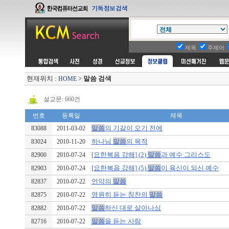
제목
주제어
현재위치 :
>
말씀 검색
HOME
설교문: 660건
번호
등록일
제목
말씀
의 기갈이 오기 전에
83088
2011-03-02
하나님
말씀
의 목적
83024
2010-11-20
[요한복음 강해] (2)
말씀
과 예수 그리스도
82900
2010-07-24
[요한복음 강해] (5)
말씀
이 육신이 되신 예수
82903
2010-07-24
언약의
말씀
82837
2010-07-22
영원히 듣는 칭찬의
말씀
82875
2010-07-22
말씀
하신 대로 살아나심
82882
2010-07-22
말씀
을 듣는 사람
82716
2010-07-22