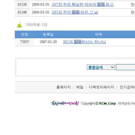
267장 주의 확실한 약속의
말씀
듣고
81330
2009-03-19
찬송
285장 주의
말씀
받은 그 날
81348
2009-03-19
찬송
기타자료: 1건
번호
등록일
제목
제5과
말씀
하시는 하나님
75937
2007-01-20
홈페이지
메일
디렉토리페이지
인기검색
|
|
|