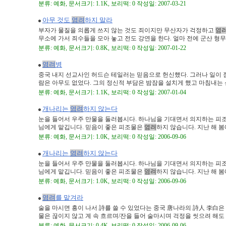
분류: 예화, 문서크기: 1.1K, 보리떡: 0 작성일: 2007-03-21
아무 것도
염려
하지 말라
부자가 물질을 의롭게 쓰지 않는 것도 죄이지만 무산자가 걱정하고
염
무소에 가서 죄수들을 모아 놓고 전도 강연을 한다. 얼마 전에 군산 형무소
분류: 예화, 문서크기: 0.8K, 보리떡: 0 작성일: 2007-01-22
염려
병
중국 내지 선교사인 허드슨 테일러는 믿음으로 헌신했다. 그러나 일이
람은 아무도 없었다. 그의 정신적 부담은 밤잠을 설치게 했고 마침내는 신 
분류: 예화, 문서크기: 1.1K, 보리떡: 0 작성일: 2007-01-04
개나리는
염려
하지 않는다
눈을 들어서 우주 만물을 둘러봅시다. 하나님을 기대면서 의지하는 피
님에게 맡깁니다. 믿음이 좋은 피조물은
염려
하지 않습니다. 지난 해 봄에 
분류: 예화, 문서크기: 1.0K, 보리떡: 0 작성일: 2006-09-06
개나리는
염려
하지 않는다
눈을 들어서 우주 만물을 둘러봅시다. 하나님을 기대면서 의지하는 피
님에게 맡깁니다. 믿음이 좋은 피조물은
염려
하지 않습니다. 지난 해 봄에 
분류: 예화, 문서크기: 1.0K, 보리떡: 0 작성일: 2006-09-06
염려
를 맡겨라
술을 마시면 흥이 나서 詩를 쓸 수 있었다는 중국 唐나라의 詩人 李
물은 끊이지 않고 계 속 흐르며/잔을 들어 술마시며 걱정을 씻으려 해도 걱
분류: 예화, 문서크기: 0.4K, 보리떡: 0 작성일: 2006-09-06