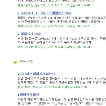
난 하나님의 평강이 그리스도 예수 안에서 너희 마음과 생각 ...
분류: 설교문, 문서크기: 7.3K, 보리떡: 0 작성일: 2002-12-01
[홍해작전-11] 그러므로
염려
하지 말라
염려
란 무엇인가? 어떤 것에 집착되어 다른 것을 할 수 없는 상태를 말한다
식 때문에
염려
하는 이가 있다. 인간에겐 왜 근심과
염려
가 있을까? ...
분류: 설교문, 문서크기: 7.6K, 보리떡: 0 작성일: 2001-11-29
[
염려
하지 말라]
■ 성경본문 ■ 25 그러므로 내가 너희에게 이르노니 목숨을 위하여 무
라 목숨이 음식보다 중하지 아니하며 몸이 의복보다 중하지 ...
분류: 설교문, 문서크기: 2.9K, 보리떡: 0 작성일: 2001-01-31
예화: 42건
개나리는
염려
하지 않는다
눈을 들어서 우주 만물을 둘러봅시다. 하나님을 기대면서 의지하는 피
님에게 맡깁니다. 믿음이 좋은 피조물은
염려
하지 않습니다. 지난 해 봄에 
분류: 예화, 문서크기: 1.1K, 보리떡: 0 작성일: 2008-04-01
염려
하지 말라
뉴턴에 얽힌 재미있는 일화가 있습니다. 난로가에 앉아서 책을 읽던 뉴
불 좀 낮추라"고 말합니다. 그 난로는 장작을 사용해서 불을 지피는 것이므