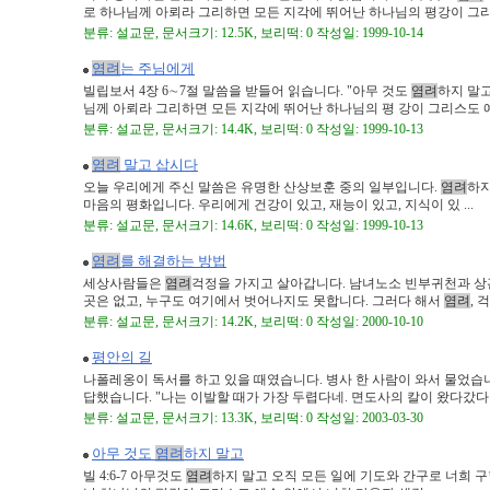
로 하나님께 아뢰라 그리하면 모든 지각에 뛰어난 하나님의 평강이 그리스
분류: 설교문, 문서크기: 12.5K, 보리떡: 0 작성일: 1999-10-14
염려
는 주님에게
빌립보서 4장 6∼7절 말씀을 받들어 읽습니다. "아무 것도
염려
하지 말고
님께 아뢰라 그리하면 모든 지각에 뛰어난 하나님의 평 강이 그리스도 예 .
분류: 설교문, 문서크기: 14.4K, 보리떡: 0 작성일: 1999-10-13
염려
말고 삽시다
오늘 우리에게 주신 말씀은 유명한 산상보훈 중의 일부입니다.
염려
하지
마음의 평화입니다. 우리에게 건강이 있고, 재능이 있고, 지식이 있 ...
분류: 설교문, 문서크기: 14.6K, 보리떡: 0 작성일: 1999-10-13
염려
를 해결하는 방법
세상사람들은
염려
걱정을 가지고 살아갑니다. 남녀노소 빈부귀천과 
곳은 없고, 누구도 여기에서 벗어나지도 못합니다. 그러다 해서
염려
, 걱
분류: 설교문, 문서크기: 14.2K, 보리떡: 0 작성일: 2000-10-10
평안의 길
나폴레옹이 독서를 하고 있을 때였습니다. 병사 한 사람이 와서 물었습니
답했습니다. "나는 이발할 때가 가장 두렵다네. 면도사의 칼이 왔다갔다 .
분류: 설교문, 문서크기: 13.3K, 보리떡: 0 작성일: 2003-03-30
아무 것도
염려
하지 말고
빌 4:6-7 아무것도
염려
하지 말고 오직 모든 일에 기도와 간구로 너희 