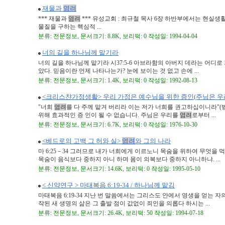
재물과
염려
*** 재물과
염려
*** 유성교회 : 최규철 목사 6장 하반부에서는 현실
물질을 구하는 핵심적 ...
분류: 전문정보, 문서크기: 8.8K, 보리떡: 0 작성일: 1994-04-04
너의 길을 하나님께 맡기라
너의 길을 하나님께 맡기라 시37:5-6 아브라함의 아버지 데라는 어디
았다. 믿음이란 언제 나타나는가? 눈에 보이는 것 없고 손에 ...
분류: 전문정보, 문서크기: 1.4K, 보리떡: 0 작성일: 1992-08-13
<크리스챤가정생활> 우리 가정은 예수님을 위한 증인(주님은 
"너희
염려
를 다 주께 맡겨 버리라 이는 저가 너희를 권고하십이니라"(벧 전
위해 효과적인 증 인이 될 수 없습니다. 주님은 우리를
염려
로부터 ...
분류: 전문정보, 문서크기: 6.7K, 보리떡: 0 작성일: 1976-10-30
<베드로의 고백 그 허와 실>
염려
와 그의 나라
마 6:25－34 그러므로 내가 너희에게 이르노니 목숨을 위하여 무엇을
목숨이 음식보다 중하지 아니 하며 몸이 의복보다 중하지 아니하냐. ...
분류: 전문정보, 문서크기: 14.6K, 보리떡: 0 작성일: 1995-05-10
< 신약연구 > 마태복음 6:19-34 / 하나님께 맡김
마태복음 6:19-34 지난 번 말씀에서는 그리스도 안에서 영생을 얻는 
작된 새 생명의 삶은 그 출발 점이 값없이 죄인을 의롭다 하시는 ...
분류: 전문정보, 문서크기: 26.4K, 보리떡: 50 작성일: 1994-07-18