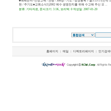
♣예배순서*신앙고백 / 찬송 / 308장 / 기도 / 성경봉독 // 골3:15-17(신약
헌 / 주기도♣교회소식1)2002 예수 생명잔치를 위해 수고해 주신 모 ...
분류: 기타자료, 문서크기: 3.1K, 보리떡: 0 작성일: 2007-01-20
홈페이지
메일
디렉토리페이지
인기검색
|
|
|