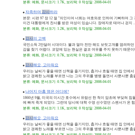
분류: 예화, 문서크기: 1.7K, 보리떡: 0 작성일: 2008-04-01
자족하며
감사
하라
본문: 시편 97 장 12 절 "의인이여 너희는 여호와로 인하여 기뻐하며 
이건 대통령에게 찬사를 받은 여성이 있습니다. 장애자로 태어나 걷지 ..
분류: 예화, 문서크기: 1.2K, 보리떡: 0 작성일: 2008-04-01
감사
의 고백
국민소득 2만달러 시대이다. 불과 얼마 전만 해도 보릿고개를 염려하던
감을 찾기 어렵다. 코앞에 있는 현실은 결코 여유를 주지 못하기 때문이다. 
분류: 예화, 문서크기: 0.7K, 보리떡: 0 작성일: 2008-04-01
감사
해요, 고마워요
우리는 날씨가 좋을 때면 산책을 즐기지만, 춥거나 흐릴 때면 집 안에서 
밝고 경쾌한 노래를 부르면 나는 그의 주위를 뱅뱅 돌면서 사뿐사뿐 춤을 .
분류: 예화, 문서크기: 0.7K, 보리떡: 0 작성일: 2008-04-01
나머지 아홉 명은 어디에?
1860년 9월, 미국의 미시간 호수에서 유람선 한 척이 암초에 부딪혀 
에 빠져 죽게 되었다. 그런데 당시에 대학 수영 선수였던 스펜서가 온 힘을 
분류: 예화, 문서크기: 1.1K, 보리떡: 0 작성일: 2008-04-01
감사
해요, 고마워요
우리는 날씨가 좋을 때면 산책을 즐기지만, 춥거나 흐릴 때면 집 안에서 
밝고 경쾌한 노래를 부르면 나는 그의 주위를 뱅뱅 돌면서 사뿐사뿐 춤을 .
분류: 예화, 문서크기: 0.7K, 보리떡: 0 작성일: 2008-04-01