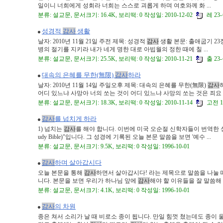
일이니 너희에게 성회라 너희는 스스로 괴롭게 하며 여호와께 화 ...
분류: 설교문, 문서크기: 16.4K, 보리떡: 0 작성일: 2010-12-02
레 23-
성경적
감사
생활
날자: 2010년 11월 21일 주전 제목: 성경적
감사
생활 본문: 출애굽기 23
병의 절기를 지키라 내가 네게 명한 대로 아빕월의 정한 때에 칠 ...
분류: 설교문, 문서크기: 25.5K, 보리떡: 0 작성일: 2010-11-21
출 23-
대속의 은혜를 무한(無限)
감사
하라
날자: 2010년 11월 14일 주일오후 제목: 대속의 은혜를 무한(無限)
감사
어디 있느냐 사망아 너의 쏘는 것이 어디 있느냐 사망의 쏘는 것은 죄요 .
분류: 설교문, 문서크기: 18.3K, 보리떡: 0 작성일: 2010-11-14
고전 15
감사
를 넘치게 하라
1) 넘치는
감사
를 해야 합니다. 이번에 미국 오순절 신학자들이 번역한 성경이 
udy Bible)"입니다. 그 성경에 기록된 오늘 본문 말씀을 보면 '예수 ...
분류: 설교문, 문서크기: 9.5K, 보리떡: 0 작성일: 1996-10-01
감사
하며 살아갑시다
오늘 본문을 통해
감사
하면서 살아갑시다! 라는 제목으로 말씀을 나눌 
니다. 본문을 보면 우리가 하나님 앞에
감사
해야 할 이유들을 잘 말씀해 주 
분류: 설교문, 문서크기: 4.1K, 보리떡: 0 작성일: 1996-10-01
감사
의 차원
종은 쳐서 소리가 날 때 비로소 종이 됩니다. 만일 힘껏 쳤는데도 종이