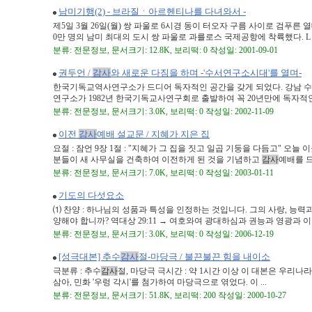
남미기행(2) - 브라질ㆍ아르헨티나를 다녀와서 -
제5일 3월 26일(월) 쌍 파울로 6시경 동이 터오자 구름 사이로 검푸른 
0만 명의 남미 최대의 도시 쌍 파울로 과를로스 국제공항에 착륙했다. L .
분류: 전문정보, 문서크기: 12.8K, 보리떡: 0 작성일: 2001-09-01
권두언 /
감사
와 새로운 다짐을 하며 -'수서연구소시대'를 열며-
한국기독교역사연구소가 드디어 독자적인 공간을 갖게 되었다. 강남 수서에 
연구소가 1982년 한국기독교사연구회로 출발하여 꼭 20년만에 독자적인 공
분류: 전문정보, 문서크기: 3.0K, 보리떡: 0 작성일: 2002-11-09
이전
감사
예배 설교문 / 지혜가 지은 집
요절 : 잠언 9장 1절 : "지혜가 그 집을 짓고 일곱 기둥을 다듬고
분들이 새 사무실을 건축하여 이전하게 된 것을 기념하고
감사
예배를 드리
분류: 전문정보, 문서크기: 7.0K, 보리떡: 0 작성일: 2003-01-11
기도의 다섯요소
⑴ 찬양 : 하나님의 성품과 특성을 인정하는 것입니다. 그의 사랑, 능력
양해야 합니까? 역대상 29:11 → 여호와여 광대하심과 권능과 영광과 이 .
분류: 전문정보, 문서크기: 3.0K, 보리떡: 0 작성일: 2006-12-19
[성극대본] 추수
감사
절-마당극 / 불끈불끈 힘을 내이소
극분류 : 추수
감사
절, 마당극 극시간 : 약 1시간 이상 이 대본은 우리
삼아, 민화 '우렁 각시'를 첨가하여 마당극으로 엮었다. 이 ...
분류: 전문정보, 문서크기: 51.8K, 보리떡: 200 작성일: 2000-10-27