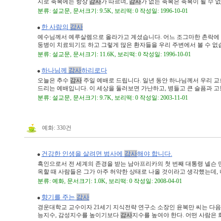
지로 축복에는 항상
감사
가 따르며,
감사
가 없는 축복은 축복이 될 수 없습 
분류: 설교문, 문서크기: 9.5K, 보리떡: 0 작성일: 1996-10-01
한 사람의
감사
예수님께서 예루살렘으로 올라가고 계셨습니다. 어느 조그마한 촌락에 
둥병이 치료되기도 하고 그렇게 많은 환자들을 우리 주변에서 볼 수 없습니다
분류: 설교문, 문서크기: 11.6K, 보리떡: 0 작성일: 1996-10-01
하나님께
감사
하리로다
오늘은 추수
감사
주일 예배로 드립니다. 일년 동안 하나님께서 우리 
드리는 예배입니다. 이 세상을 둘러보면 가난하고, 병들고 큰 슬픔과 고통 
분류: 설교문, 문서크기: 9.7K, 보리떡: 0 작성일: 2003-11-01
예화: 330건
건강한 인생을 살려면 범사에
감사
해야 합니다.
흑인으로서 전 세계의 존경을 받는 남아프리카의 첫 번째 대통령 넬슨 만
옥할 때 사람들은 그가 아주 허약한 상태로 나올 것이라고 생각했는데, 나이
분류: 예화, 문서크기: 1.0K, 보리떡: 0 작성일: 2008-04-01
향기를 주는
감사
경운대학교 교수이자 21세기 지식전략 연구소 소장인 윤복만 씨는 다음
능지수, 감성지수를 높이기보다
감사
지수를 높여야 한다. 어떤 사람은 화려