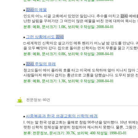
감사
의 예물
인도의 어느 시골 교회에서 있었던 일입니다. 추수를 마치고
감사
예배를
난한 살림을 꾸려가던 그 여인이 많은 예물을 바친 것에 대하여 목사는 의아
분류: 예화, 문서크기: 1.0K, 보리떡: 0 작성일: 2008-04-01
그런 상황에서도
감사
□ 세계적인 신학자요 설교가인 메튜 헨리가 어느날 밤 강도를 만났다. 
을 모두 빼앗아 갔다. 집으로 돌아온 신학자는 먼저 무릎을 꿇고 기도했다. 
분류: 예화, 문서크기: 0.8K, 보리떡: 0 작성일: 2008-04-01
감사
주일의 유래
청교도들이 메이 플라워 호를 타고 미국에 도착하여 얼마 지나지 않아 그
사람들마저 해마다 겹치는 흉년으로 고통을 당했습니다. 도무지 밝은 전망
분류: 예화, 문서크기: 1.3K, 보리떡: 0 작성일: 2008-04-01
전문정보: 60건
사중복음과 한국 성결교회의 신학적 배경
Ⅰ. 여는 말 한국 성결교회는 올해로 창립 90주년을 맞이했다. 10년 뒤
렷한 신학적 정체성을 분명히 정립하여 제시하지 못했다. 물론, 그동안 ..
분류: 전문정보, 문서크기: 39.7K, 보리떡: 400 작성일: 1998-03-01