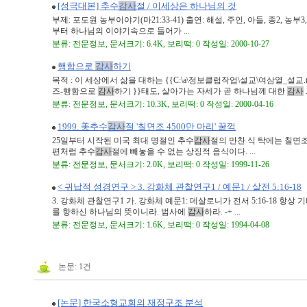
[성극대본] 추수
감사
절 / 이세상은 하나님의 것
부제: 포도원 농부이야기(마21:33-41) 출연: 해설, 주인, 아들, 종2, 
부터 하나님의 이야기속으로 들어가 ...
분류: 전문정보, 문서크기: 6.4K, 보리떡: 0 작성일: 2000-10-27
행함으로
감사
하기
목적 : 이 세상에서 삶을 대하는 {{C:\a\정보클럽작업\설교\여삼열_설교.tx
즈-행함으로
감사
하기 }}태도, 살아가는 자세가 곧 하나님께 대한
감사
.
분류: 전문정보, 문서크기: 10.3K, 보리떡: 0 작성일: 2000-04-16
1999. 美추수
감사
절 '칠면조 4500만 마리' 꿀꺽
25일부터 시작된 미국 최대 명절인 추수
감사
절의 만찬 식 탁에는 칠면
편처럼 추수
감사
절에 빼놓을 수 없는 상징적 음식이다. ...
분류: 전문정보, 문서크기: 2.0K, 보리떡: 0 작성일: 1999-11-26
< 귀납적 성경연구 > 3. 강화체 관찰연구1 / 예문1 / 살전 5:16-18
3. 강화체 관찰연구1 가. 강화체 예문1: 데살로니가 전서 5:16-18 항
를 향하신 하나님의 뜻이니라. 범사에
감사
하라. -+ ...
분류: 전문정보, 문서크기: 1.6K, 보리떡: 0 작성일: 1994-04-08
논문: 1건
[논문] 한국소형교회의 재정구조 분석