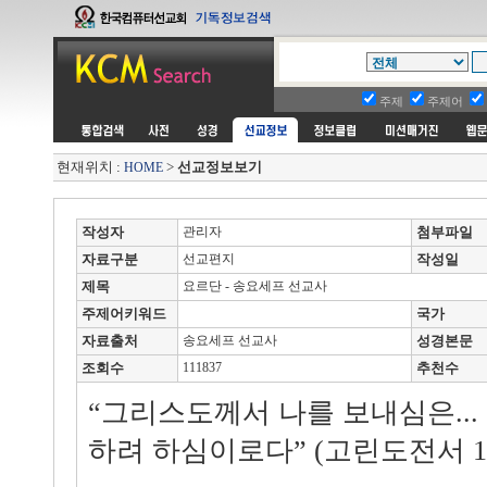
주제
주제어
현재위치 :
>
선교정보보기
HOME
작성자
관리자
첨부파일
자료구분
선교편지
작성일
제목
요르단 - 송요세프 선교사
주제어키워드
국가
자료출처
송요세프 선교사
성경본문
조회수
111837
추천수
“그리스도께서 나를 보내심은...
하려 하심이로다” (고린도전서 1: 