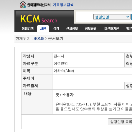
현재위치 :
>
문서보기
HOME
작성자
관리자
첨
자료구분
성경인명
작
제목
아하스(Ahaz)
주제어
자료출처
성
내용
뜻 : 소유자
유다왕(B.C. 735-715). 부친 요담의 뒤를
을 들으면서도 앗수르의 우상을 섬기고 아들을